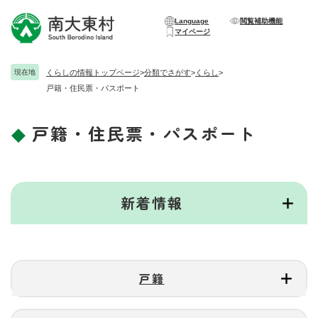
ペ
メニューを飛ばして本文へ
ー
Language
閲覧補助機能
マイページ
ジ
の
先
現在地
くらしの情報トップページ
>
分類でさがす
>
くらし
>
頭
戸籍・住民票・パスポート
で
す
。
戸籍・住民票・パスポート
本
文
新着情報
戸籍