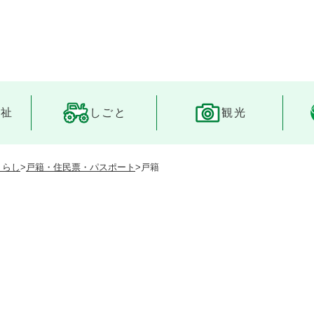
メニューを飛ばして本文へ
福祉
しごと
観光
くらし
>
戸籍・住民票・パスポート
>
戸籍