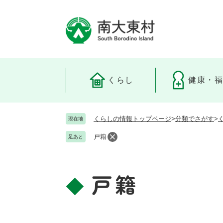
ペ
ー
ジ
の
先
頭
で
くらし
健康・
す
。
くらしの情報トップページ
>
分類でさがす
>
現在地
戸籍
足あと
戸籍
本
文