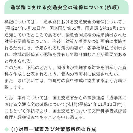
通学路における交通安全の確保について(依頼)
標記については、「通学路における交通安全の確保について」
(平成24年5月30日付、国道国防第51号、国道環安第15号)にて
通知しているところであるが、緊急合同点検の結果抽出された
対策必要箇所について、今後、対策が着実かつ計画的に実施さ
れるためには、予定される対策の内容が、各学校単位で明示さ
れ、地域の関係者が認識を共有して取り組むことが重要である
と考えられる。
このため、下記のとおり、関係者が実施する対策を明示した資
料を作成し公表されるよう、管内の市町村に依頼されたい。
また、県においては、市町村の資料作成に協力するようお願い
致します。
なお、本件については、国土交通省からの事務連絡「通学路に
おける交通安全の確保について(依頼)(平成24年11月13日付)」
にもとづく依頼であり、国土交通省において文部科学省及び警
察庁と調整済みであることを申し添える。
(1)対策一覧表及び対策箇所図の作成