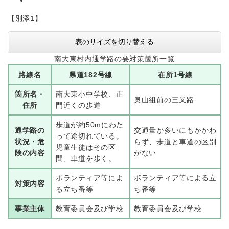
【別添1】
表のサイズを切り替える
南大東村内通学路の要対策箇所一覧
路線名
県道182号線
在所1号線
箇所名・
南大東小中学校、正
奥山組前の三叉路
住所
門近くの歩道
歩道が約50mにわた
通学路の
交通量が多いにもかかわ
って途切れている。
状況・危
らず、歩道と車道の区別
児童生徒はその区
険の内容
がない
間、車道を歩く。
ボランティア等によ
ボランティア等による立
対策内容
る立ち番等
ち番等
事業主体
教育委員会及び学校
教育委員会及び学校