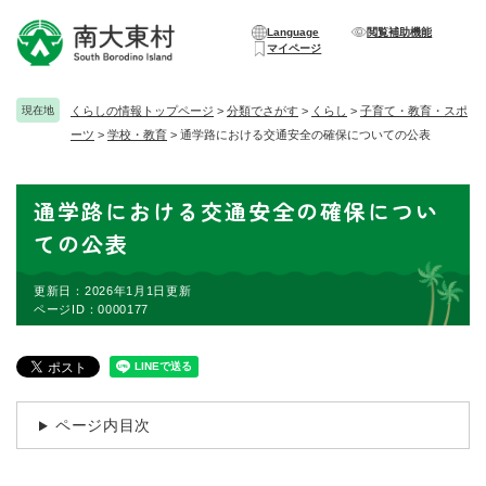
ペ
メニューを飛ばして本文へ
ー
Language
閲覧補助機能
マイページ
ジ
の
先
現在地
くらしの情報トップページ
>
分類でさがす
>
くらし
>
子育て・教育・スポ
頭
ーツ
>
学校・教育
>
通学路における交通安全の確保についての公表
で
す
。
本
通学路における交通安全の確保につい
文
ての公表
更新日：2026年1月1日更新
ページID：0000177
ページ内目次