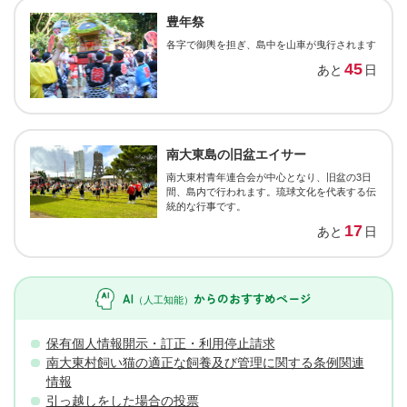
豊年祭
各字で御輿を担ぎ、島中を山車が曳行されます
45
あと
日
南大東島の旧盆エイサー
南大東村青年連合会が中心となり、旧盆の3日
間、島内で行われます。琉球文化を代表する伝
統的な行事です。
17
あと
日
AI
からの
おすすめページ
（人工知能）
保有個人情報開示・訂正・利用停止請求
南大東村飼い猫の適正な飼養及び管理に関する条例関連
情報
引っ越しをした場合の投票