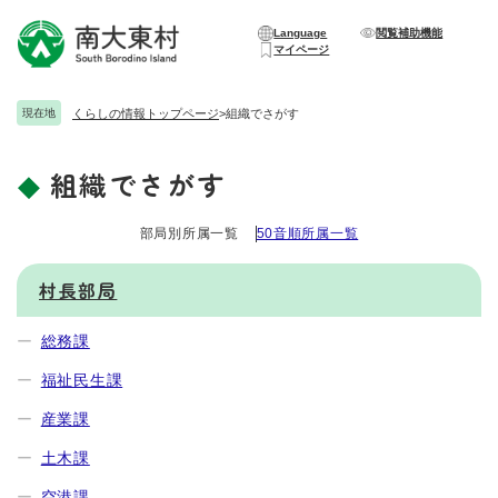
ペ
メニューを飛ばして本文へ
ー
Language
閲覧補助機能
マイページ
ジ
の
先
現在地
くらしの情報トップページ
>
組織でさがす
頭
で
組織でさがす
す
本
。
文
部局別所属一覧
50音順所属一覧
村長部局
総務課
福祉民生課
産業課
土木課
空港課