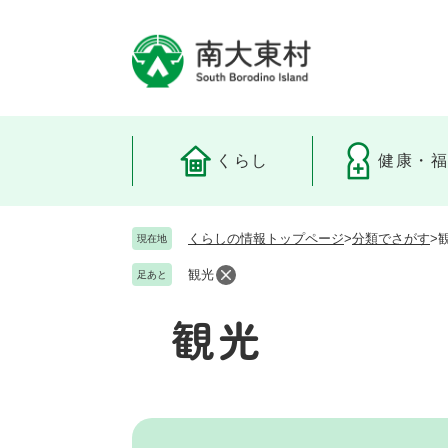
ペ
ー
ジ
の
先
頭
で
くらし
健康・
す
。
くらしの情報トップページ
>
分類でさがす
>
現在地
観光
足あと
観光
本
文