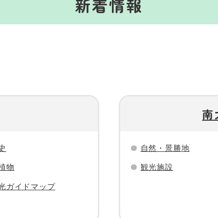
新着情報
。
南
史
自然・景勝地
植物
観光施設
光ガイドマップ