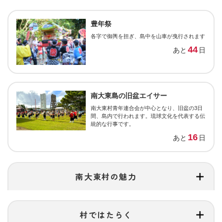
豊年祭
各字で御輿を担ぎ、島中を山車が曳行されます
44
あと
日
南大東島の旧盆エイサー
南大東村青年連合会が中心となり、旧盆の3日
間、島内で行われます。琉球文化を代表する伝
統的な行事です。
16
あと
日
南大東村の魅力
村ではたらく