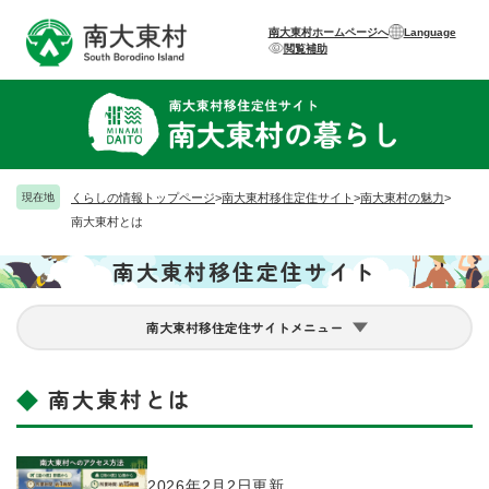
ペ
メニューを飛ばして本文へ
ー
南大東村ホームページへ
Language
閲覧補助
ジ
の
先
頭
で
す
。
現在地
くらしの情報トップページ
>
南大東村移住定住サイト
>
南大東村の魅力
>
南大東村とは
南大東村移住定住サイト
南大東村移住定住サイトメニュー
南大東村とは
本
文
2026年2月2日更新