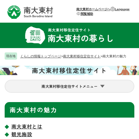
ペ
メニューを飛ばして本文へ
ー
南大東村ホームページへ
Language
閲覧補助
ジ
の
先
頭
で
す
。
現在地
くらしの情報トップページ
>
南大東村移住定住サイト
>
南大東村の魅力
南大東村移住定住サイト
南大東村移住定住サイトメニュー
本
南大東村の魅力
文
南大東村とは
観光施設