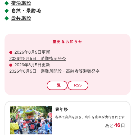
宿泊施設
自然・景勝地
公共施設
重要なお知らせ
2026年8月5日更新
2026年8月5日 避難指示発令
2026年8月5日更新
2026年8月5日 避難所開設・高齢者等避難発令
一覧
RSS
豊年祭
各字で御輿を担ぎ、島中を山車が曳行されます
46
あと
日