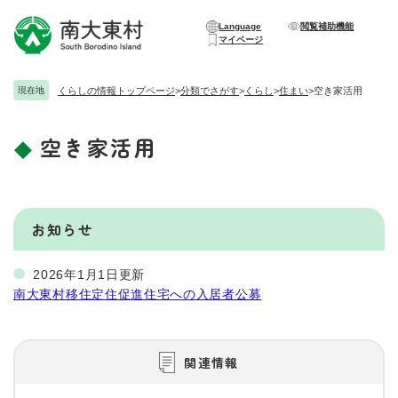
ペ
メニューを飛ばして本文へ
ー
Language
閲覧補助機能
マイページ
ジ
の
先
現在地
くらしの情報トップページ
>
分類でさがす
>
くらし
>
住まい
>
空き家活用
頭
で
空き家活用
す
本
。
文
お知らせ
2026年1月1日更新
南大東村移住定住促進住宅への入居者公募
関連情報