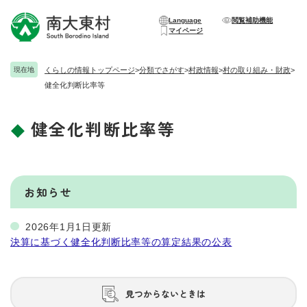
ペ
メニューを飛ばして本文へ
ー
Language
閲覧補助機能
マイページ
ジ
の
先
現在地
くらしの情報トップページ
>
分類でさがす
>
村政情報
>
村の取り組み・財政
>
頭
健全化判断比率等
で
す
。
健全化判断比率等
本
文
お知らせ
2026年1月1日更新
決算に基づく健全化判断比率等の算定結果の公表
見つからないときは