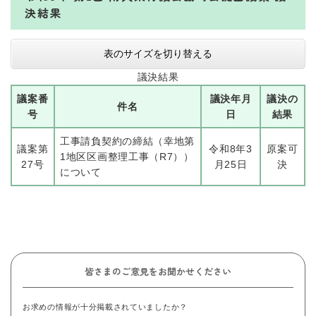
決結果
表のサイズを切り替える
議決結果
議案番
議決年月
議決の
件名
号
日
結果
工事請負契約の締結（幸地第
議案第
令和8年3
原案可
1地区区画整理工事（R7））
27号​
月25日​
決
について
皆さまのご意見をお聞かせください
お求めの情報が十分掲載されていましたか？