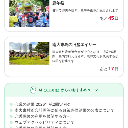
豊年祭
各字で御輿を担ぎ、島中を山車が曳行されます
45
あと
日
南大東島の旧盆エイサー
南大東村青年連合会が中心となり、旧盆の3日
間、島内で行われます。琉球文化を代表する伝
統的な行事です。
17
あと
日
AI
からの
おすすめページ
（人工知能）
会議の結果 2026年第2回定例会
南大東村総合計画等に係る政策評価結果の公表について
介護保険の利用を希望する方へ
ウェブアクセシビリティについて