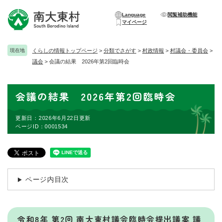
ペ
メニューを飛ばして本文へ
ー
Language
閲覧補助機能
マイページ
ジ
の
先
現在地
くらしの情報トップページ
>
分類でさがす
>
村政情報
>
村議会・委員会
>
頭
議会
>
会議の結果 2026年第2回臨時会
で
す
。
本
会議の結果 2026年第2回臨時会
文
更新日：2026年6月22日更新
ページID：0001534
ページ内目次
令和8年 第2回 南大東村議会臨時会提出議案 議