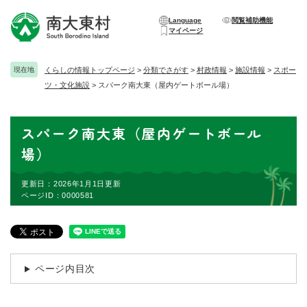
ペ
メニューを飛ばして本文へ
ー
Language
閲覧補助機能
マイページ
ジ
の
先
現在地
くらしの情報トップページ
>
分類でさがす
>
村政情報
>
施設情報
>
スポー
頭
ツ・文化施設
>
スパーク南大東（屋内ゲートボール場）
で
す
。
本
スパーク南大東（屋内ゲートボール
文
場）
更新日：2026年1月1日更新
ページID：0000581
ページ内目次