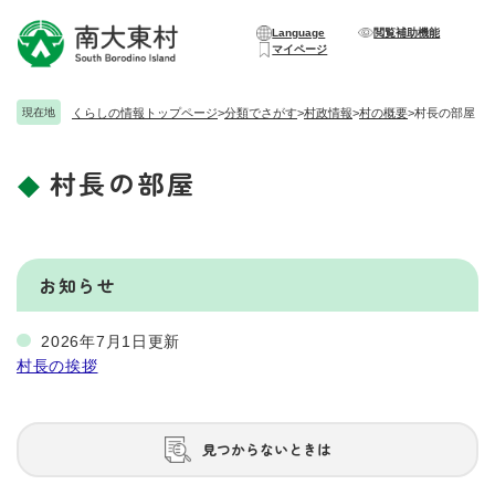
ペ
メニューを飛ばして本文へ
ー
Language
閲覧補助機能
マイページ
ジ
の
先
現在地
くらしの情報トップページ
>
分類でさがす
>
村政情報
>
村の概要
>
村長の部屋
頭
で
村長の部屋
す
本
。
文
お知らせ
2026年7月1日更新
村長の挨拶
見つからないときは