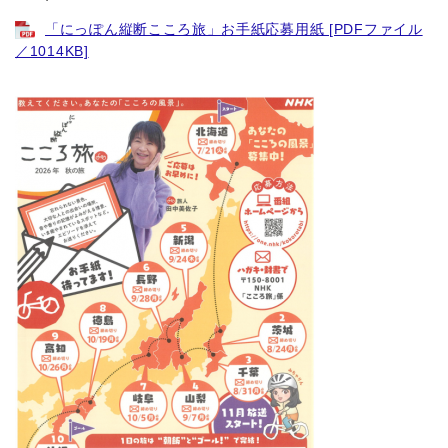
「にっぽん縦断こころ旅」お手紙応募用紙 [PDFファイル
／1014KB]