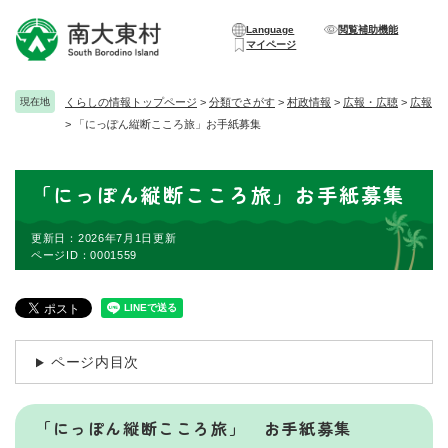
ペ
メニューを飛ばして本文へ
ー
Language
閲覧補助機能
マイページ
ジ
の
先
現在地
くらしの情報トップページ
>
分類でさがす
>
村政情報
>
広報・広聴
>
広報
頭
>
「にっぽん縦断こころ旅」お手紙募集
で
す
。
本
「にっぽん縦断こころ旅」お手紙募集
文
更新日：2026年7月1日更新
ページID：0001559
ページ内目次
「にっぽん縦断こころ旅」 お手紙募集