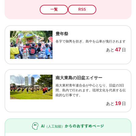
一覧
RSS
豊年祭
各字で御輿を担ぎ、島中を山車が曳行されます
47
あと
日
南大東島の旧盆エイサー
南大東村青年連合会が中心となり、旧盆の3日
間、島内で行われます。琉球文化を代表する伝
統的な行事です。
19
あと
日
AI
からの
おすすめページ
（人工知能）