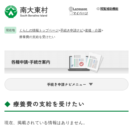
ペ
メニューを飛ばして本文へ
ー
Language
閲覧補助機能
マイページ
ジ
の
先
現在地
くらしの情報トップページ
>
手続き申請ナビ
>
老後・介護
>
頭
療養費の支給を受けたい
で
す
。
手続き申請ナビメニュー
療養費の支給を受けたい
本
文
現在、掲載されている情報はありません。