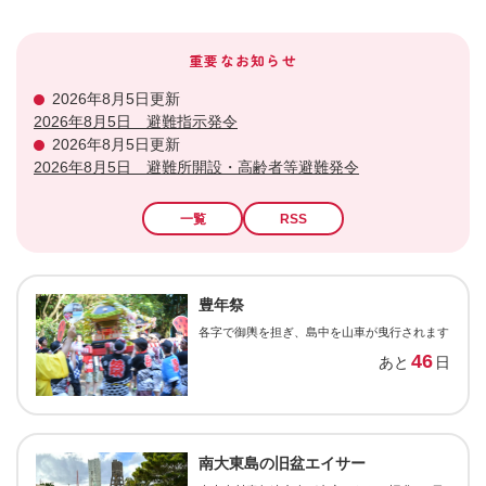
重要なお知らせ
2026年8月5日更新
2026年8月5日 避難指示発令
2026年8月5日更新
2026年8月5日 避難所開設・高齢者等避難発令
一覧
RSS
豊年祭
各字で御輿を担ぎ、島中を山車が曳行されます
46
あと
日
南大東島の旧盆エイサー