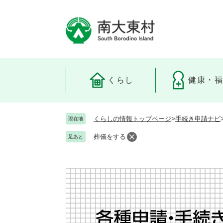
ペ
ー
ジ
の
先
頭
で
くらし
健康・
す
。
くらしの情報トップページ
>
手続き申請ナビ
現在地
葬儀をする
足あと