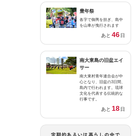
豊年祭
各字で御輿を担ぎ、島中
を山車が曳行されます
46
あと
日
南大東島の旧盆エイ
サー
南大東村青年連合会が中
心となり、旧盆の3日間、
島内で行われます。琉球
文化を代表する伝統的な
行事です。
18
あと
日
定期的あるいは暮らしの中で