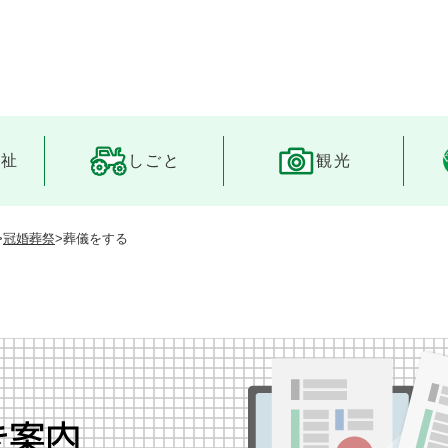
メニューを飛ばして本文へ
福祉
しごと
観光
>
冠婚葬祭
>
葬儀をする