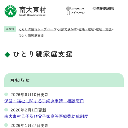
ペ
メニューを飛ばして本文へ
ー
Language
閲覧補助機能
マイページ
ジ
の
先
現在地
くらしの情報トップページ
>
分類でさがす
>
健康・福祉
>
福祉・支援
>
頭
ひとり親家庭支援
で
す
。
ひとり親家庭支援
本
文
お知らせ
2026年6月10日更新
保健・福祉に関する手続き申請、相談窓口
2026年2月1日更新
南大東村母子及び父子家庭等医療費助成制度
2026年1月27日更新