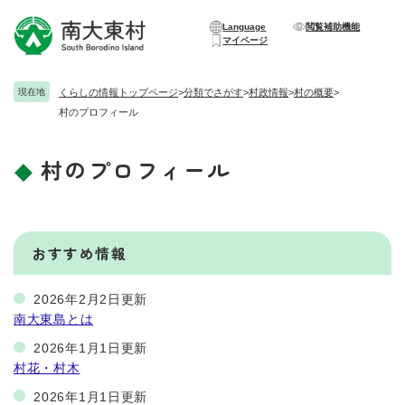
ペ
メニューを飛ばして本文へ
ー
Language
閲覧補助機能
マイページ
ジ
の
先
現在地
くらしの情報トップページ
>
分類でさがす
>
村政情報
>
村の概要
>
頭
村のプロフィール
で
す
。
村のプロフィール
本
文
おすすめ情報
2026年2月2日更新
南大東島とは
2026年1月1日更新
村花・村木
2026年1月1日更新