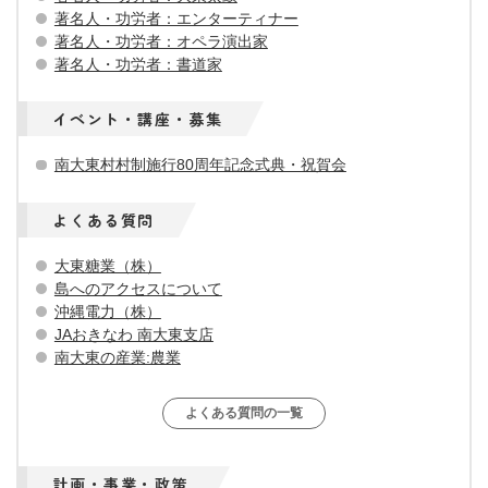
著名人・功労者：エンターティナー
著名人・功労者：オペラ演出家
著名人・功労者：書道家
イベント・講座・募集
南大東村村制施行80周年記念式典・祝賀会
よくある質問
大東糖業（株）
島へのアクセスについて
沖縄電力（株）
JAおきなわ 南大東支店
南大東の産業:農業
よくある質問の一覧
計画・事業・政策