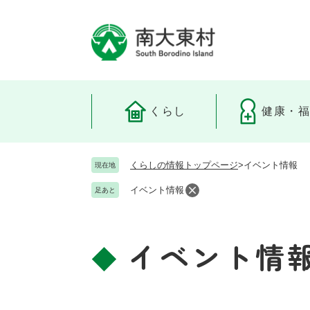
ペ
ー
ジ
の
先
頭
で
くらし
健康・
す
。
くらしの情報トップページ
>
イベント情報
現在地
イベント情報
足あと
イベント情
本
文